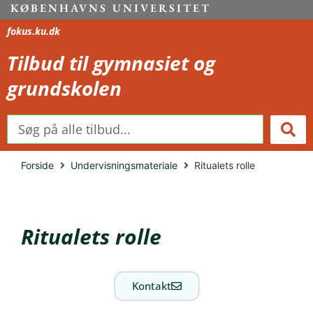
KØBENHAVNS UNIVERSITET
Gå
til
fokus.ku.dk
indholdet
Tilbud til gymnasiet og
grundskolen
Search
...
Forside
Undervisningsmateriale
Ritualets rolle
Ritualets rolle
Kontakt